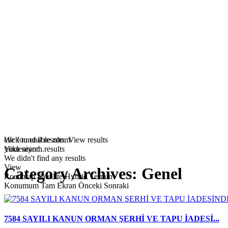
click to enable zoom
We found
0
results.
View results
yükleniyor...
Your search results
We didn't find any results
View
Category Archives:
Genel
Roadmap
Satellite
Hybrid
Terrain
Konumum
Tam Ekran
Önceki
Sonraki
7584 SAYILI KANUN ORMAN ŞERHİ VE TAPU İADESİ...