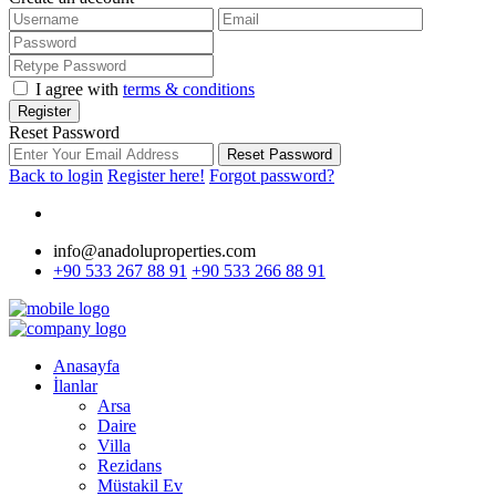
I agree with
terms & conditions
Register
Reset Password
Reset Password
Back to login
Register here!
Forgot password?
info@anadoluproperties.com
+90 533 267 88 91
+90 533 266 88 91
Anasayfa
İlanlar
Arsa
Daire
Villa
Rezidans
Müstakil Ev