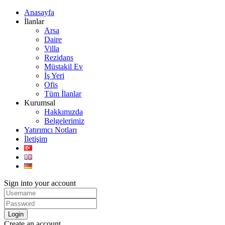
Anasayfa
İlanlar
Arsa
Daire
Villa
Rezidans
Müstakil Ev
İş Yeri
Ofis
Tüm İlanlar
Kurumsal
Hakkımızda
Belgelerimiz
Yatırımcı Notları
İletişim
Sign into your account
Login
Create an account