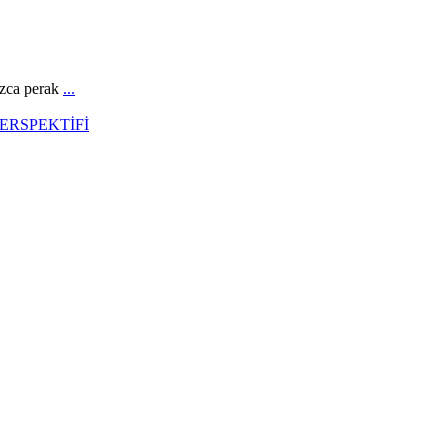
ca perak
...