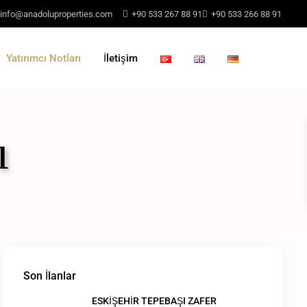
info@anadoluproperties.com
+90 533 267 88 91
+90 533 266 88 91
Yatırımcı Notları
İletişim
ı
Son İlanlar
ESKİŞEHİR TEPEBAŞI ZAFER