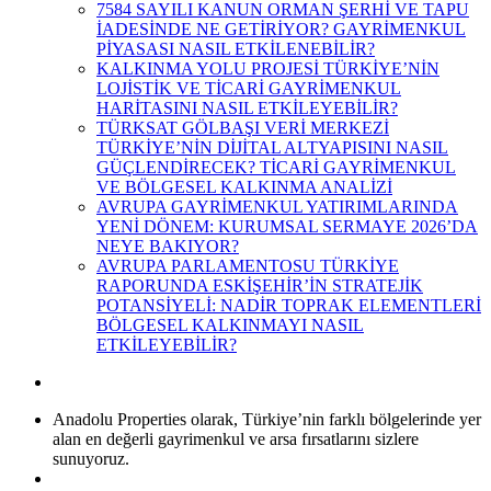
7584 SAYILI KANUN ORMAN ŞERHİ VE TAPU
İADESİNDE NE GETİRİYOR? GAYRİMENKUL
PİYASASI NASIL ETKİLENEBİLİR?
KALKINMA YOLU PROJESİ TÜRKİYE’NİN
LOJİSTİK VE TİCARİ GAYRİMENKUL
HARİTASINI NASIL ETKİLEYEBİLİR?
TÜRKSAT GÖLBAŞI VERİ MERKEZİ
TÜRKİYE’NİN DİJİTAL ALTYAPISINI NASIL
GÜÇLENDİRECEK? TİCARİ GAYRİMENKUL
VE BÖLGESEL KALKINMA ANALİZİ
AVRUPA GAYRİMENKUL YATIRIMLARINDA
YENİ DÖNEM: KURUMSAL SERMAYE 2026’DA
NEYE BAKIYOR?
AVRUPA PARLAMENTOSU TÜRKİYE
RAPORUNDA ESKİŞEHİR’İN STRATEJİK
POTANSİYELİ: NADİR TOPRAK ELEMENTLERİ
BÖLGESEL KALKINMAYI NASIL
ETKİLEYEBİLİR?
Anadolu Properties olarak, Türkiye’nin farklı bölgelerinde yer
alan en değerli gayrimenkul ve arsa fırsatlarını sizlere
sunuyoruz.