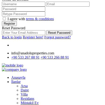
I agree with
terms & conditions
Register
Reset Password
Reset Password
Back to login
Register here!
Forgot password?
info@anadoluproperties.com
+90 533 267 88 91
+90 533 266 88 91
Anasayfa
İlanlar
Arsa
Daire
Villa
Rezidans
Müstakil Ev