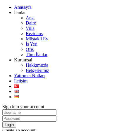
Anasayfa
İlanlar
Arsa
Daire
Villa
Rezidans
Müstakil Ev
İş Yeri
Ofis
Tüm İlanlar
Kurumsal
Hakkımızda
Belgelerimiz
Yatırımcı Notları
İletişim
Sign into your account
Login
Create an account