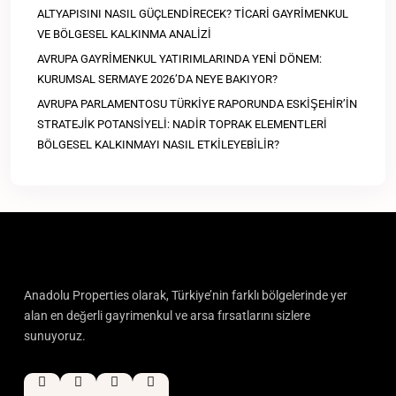
ALTYAPISINI NASIL GÜÇLENDİRECEK? TİCARİ GAYRİMENKUL
VE BÖLGESEL KALKINMA ANALİZİ
AVRUPA GAYRİMENKUL YATIRIMLARINDA YENİ DÖNEM:
KURUMSAL SERMAYE 2026’DA NEYE BAKIYOR?
AVRUPA PARLAMENTOSU TÜRKİYE RAPORUNDA ESKİŞEHİR’İN
STRATEJİK POTANSİYELİ: NADİR TOPRAK ELEMENTLERİ
BÖLGESEL KALKINMAYI NASIL ETKİLEYEBİLİR?
Anadolu Properties olarak, Türkiye’nin farklı bölgelerinde yer
alan en değerli gayrimenkul ve arsa fırsatlarını sizlere
sunuyoruz.