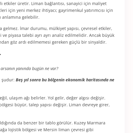
etkiler üretir. Liman bağlantısı, sanayici için maliyet
tleri için yeni merkez ihtiyacı; gayrimenkul yatırımcısı için
ı anlamına gelebilir.
na gelmez. İmar durumu, mülkiyet yapısı, çevresel etkiler,
 ve piyasa talebi ayrı ayrı analiz edilmelidir. Ancak büyük
ından göz ardı edilmemesi gereken güçlü bir sinyaldir.
r
 arsanın yanında bugün ne var?
u şudur:
Beş yıl sonra bu bölgenin ekonomik haritasında ne
, ulaşım ağı belirler. Yol gelir, değer algısı değişir.
 bölgesi büyür, talep yapısı değişir. Liman devreye girer,
kıldığında da benzer bir tablo görülür. Kuzey Marmara
ğa lojistik bölgesi ve Mersin liman çevresi gibi