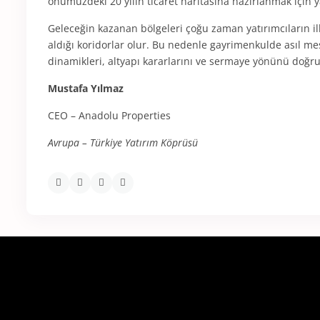
önümüzdeki 20 yılın ticaret haritasına hazırlanmak için ya
Geleceğin kazanan bölgeleri çoğu zaman yatırımcıların il
aldığı koridorlar olur. Bu nedenle gayrimenkulde asıl mes
dinamikleri, altyapı kararlarını ve sermaye yönünü doğr
Mustafa Yılmaz
CEO – Anadolu Properties
Avrupa – Türkiye Yatırım Köprüsü