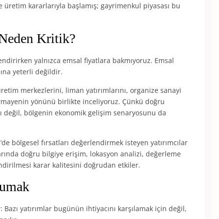
e üretim kararlarıyla başlamış; gayrimenkul piyasası bu
Neden Kritik?
endirirken yalnızca emsal fiyatlara bakmıyoruz. Emsal
ına yeterli değildir.
 üretim merkezlerini, liman yatırımlarını, organize sanayi
sermayenin yönünü birlikte inceliyoruz. Çünkü doğru
nı değil, bölgenin ekonomik gelişim senaryosunu da
’de bölgesel fırsatları değerlendirmek isteyen yatırımcılar
larında doğru bilgiye erişim, lokasyon analizi, değerleme
dirilmesi karar kalitesini doğrudan etkiler.
kumak
: Bazı yatırımlar bugünün ihtiyacını karşılamak için değil,