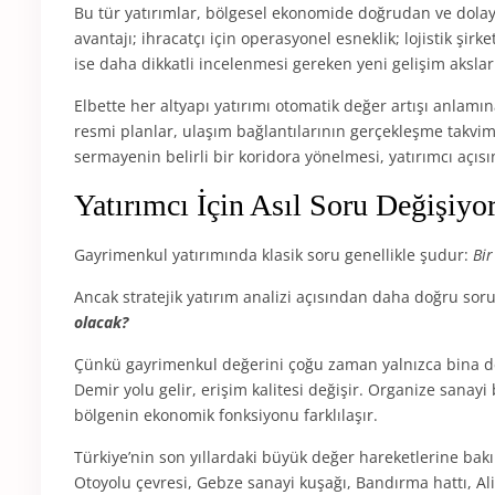
Bu tür yatırımlar, bölgesel ekonomide doğrudan ve dolaylı 
avantajı; ihracatçı için operasyonel esneklik; lojistik şirke
ise daha dikkatli incelenmesi gereken yeni gelişim akslar
Elbette her altyapı yatırımı otomatik değer artışı anlamı
resmi planlar, ulaşım bağlantılarının gerçekleşme takvimi
sermayenin belirli bir koridora yönelmesi, yatırımcı açıs
Yatırımcı İçin Asıl Soru Değişiyo
Gayrimenkul yatırımında klasik soru genellikle şudur:
Bir
Ancak stratejik yatırım analizi açısından daha doğru sor
olacak?
Çünkü gayrimenkul değerini çoğu zaman yalnızca bina değil
Demir yolu gelir, erişim kalitesi değişir. Organize sanayi
bölgenin ekonomik fonksiyonu farklılaşır.
Türkiye’nin son yıllardaki büyük değer hareketlerine ba
Otoyolu çevresi, Gebze sanayi kuşağı, Bandırma hattı, Alia