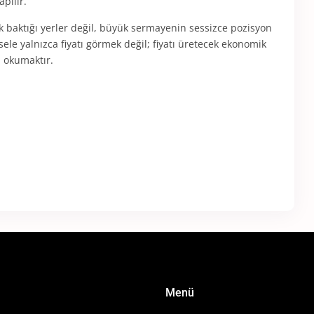
pılır.
k baktığı yerler değil, büyük sermayenin sessizce pozisyon
ele yalnızca fiyatı görmek değil; fiyatı üretecek ekonomik
u okumaktır.
Menü