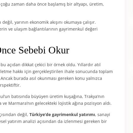
 çoğu zaman daha önce başlamış bir altyapı, üretim,
 değil, yarının ekonomik akışını okumaya çalışır.
lerin ve ulaşım bağlantılarının gayrimenkul değeri
nce Sebebi Okur
bu açıdan dikkat çekici bir örnek oldu. Yıllardır atıl
letme hakkı için gerçekleştirilen ihale sonucunda toplam
. Ancak burada asıl okunması gereken konu yalnızca
spektiftir.
nbul’un batısında büyüyen üretim kuşağına, Trakya’nın
a ve Marmara’nın gelecekteki lojistik ağına pozisyon aldı.
çısından değil,
Türkiye’de gayrimenkul yatırımı
, sanayi
gesel yatırım analizi açısından da izlenmesi gereken bir