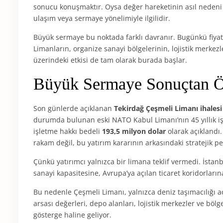
sonucu konuşmaktır. Oysa değer hareketinin asıl nedeni
ulaşım veya sermaye yönelimiyle ilgilidir.
Büyük sermaye bu noktada farklı davranır. Bugünkü fiyatı
Limanların, organize sanayi bölgelerinin, lojistik merkez
üzerindeki etkisi de tam olarak burada başlar.
Büyük Sermaye Sonuçtan Ö
Son günlerde açıklanan
Tekirdağ Çeşmeli Limanı ihalesi
durumda bulunan eski NATO Kabul Limanı’nın 45 yıllık iş
işletme hakkı bedeli
193,5 milyon dolar
olarak açıklandı
rakam değil, bu yatırım kararının arkasındaki stratejik per
Çünkü yatırımcı yalnızca bir limana teklif vermedi. İsta
sanayi kapasitesine, Avrupa’ya açılan ticaret koridorların
Bu nedenle Çeşmeli Limanı, yalnızca deniz taşımacılığı a
arsası değerleri, depo alanları, lojistik merkezler ve böl
gösterge haline geliyor.