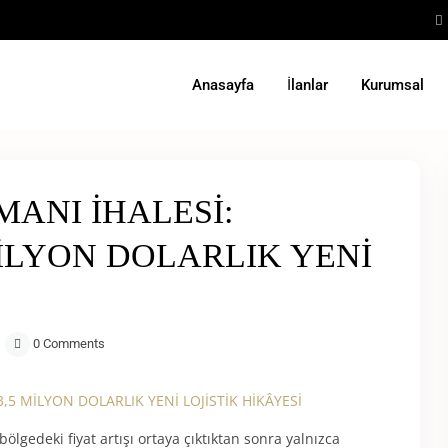
Anasayfa
İlanlar
Kurumsal
MANI İHALESİ:
İLYON DOLARLIK YENİ
0 Comments
ölgedeki fiyat artışı ortaya çıktıktan sonra yalnızca