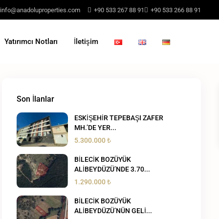
info@anadoluproperties.com
+90 533 267 88 91
+90 533 266 88 91
Yatırımcı Notları
İletişim
Son İlanlar
ESKİŞEHİR TEPEBAŞI ZAFER
MH.’DE YER...
5.300.000 ₺
BİLECİK BOZÜYÜK
ALİBEYDÜZÜ’NDE 3.70...
1.290.000 ₺
BİLECİK BOZÜYÜK
ALİBEYDÜZÜ’NÜN GELİ...