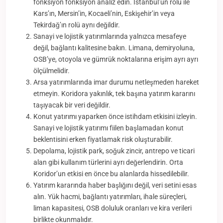
fonksiyon fonksiyon analiz edin. İstanbul’un rolü ile
Kars’ın, Mersin’in, Kocaeli’nin, Eskişehir’in veya
Tekirdağ’ın rolü aynı değildir.
Sanayi ve lojistik yatırımlarında yalnızca mesafeye
değil, bağlantı kalitesine bakın. Limana, demiryoluna,
OSB’ye, otoyola ve gümrük noktalarına erişim ayrı ayrı
ölçülmelidir.
Arsa yatırımlarında imar durumu netleşmeden hareket
etmeyin. Koridora yakınlık, tek başına yatırım kararını
taşıyacak bir veri değildir.
Konut yatırımı yaparken önce istihdam etkisini izleyin.
Sanayi ve lojistik yatırımı fiilen başlamadan konut
beklentisini erken fiyatlamak risk oluşturabilir.
Depolama, lojistik park, soğuk zincir, antrepo ve ticari
alan gibi kullanım türlerini ayrı değerlendirin. Orta
Koridor’un etkisi en önce bu alanlarda hissedilebilir.
Yatırım kararında haber başlığını değil, veri setini esas
alın. Yük hacmi, bağlantı yatırımları, ihale süreçleri,
liman kapasitesi, OSB doluluk oranları ve kira verileri
birlikte okunmalıdır.