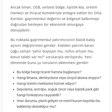
Ancak liman, OSB, serbest bölge, lojistik köy, üretim
merkezi ve ihracat kümeleriyle entegre edilen bir Orta
Koridor, gayrimenkul değerini ve bölgesel kalkınmayı
doğrudan besleyen bir ekonomik omurgaya
dönüşebilir.
Bu noktada gayrimenkul yatırımcısının klasik bakış
açısını değiştirmesi gerekir. Eskiden yatırım kararı
çoğu zaman “şehir büyüyor mu, nüfus artıyor mu,
konut talebi var mı?” sorularıyla veriliyordu. Yeni
dönemde buna şu soruların eklenmesi gerekir:
Bu bölge hangi ticaret hattına bağlanıyor?
Hangi limana, demiryoluna veya otoyol aksına erişiyor?
Hangi üretim merkezine hizmet ediyor?
Depolama, antrepo, soğuk zincir veya lojistik park gibi
hangi fonksiyonu taşıyabilir?
İmar durumu, planlı gelişim ve resmî kurum kayıtları bu
beklentiyi destekliyor mu?