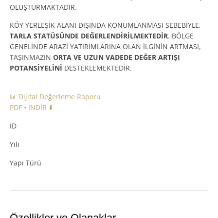
OLUŞTURMAKTADIR.
KÖY YERLEŞİK ALANI DIŞINDA KONUMLANMASI SEBEBİYLE,
TARLA STATÜSÜNDE DEĞERLENDİRİLMEKTEDİR
. BÖLGE
GENELİNDE ARAZİ YATIRIMLARINA OLAN İLGİNİN ARTMASI,
TAŞINMAZIN
ORTA VE UZUN VADEDE DEĞER ARTIŞI
POTANSİYELİNİ
DESTEKLEMEKTEDİR.
📊 Dijital Değerleme Raporu
PDF • İNDİR ⬇️
ID
Yılı
Yapı Türü
Özellikler ve Olanaklar