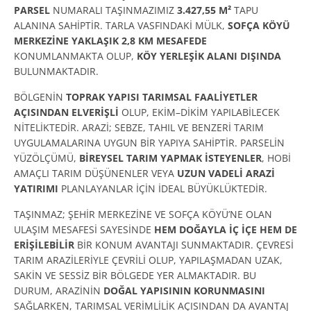
PARSEL
NUMARALI TAŞINMAZIMIZ
3.427,55 M²
TAPU
ALANINA SAHİPTİR. TARLA VASFINDAKİ MÜLK,
SOFÇA KÖYÜ
MERKEZİNE YAKLAŞIK 2,8 KM MESAFEDE
KONUMLANMAKTA OLUP,
KÖY YERLEŞİK ALANI DIŞINDA
BULUNMAKTADIR.
BÖLGENİN
TOPRAK YAPISI TARIMSAL FAALİYETLER
AÇISINDAN ELVERİŞLİ
OLUP, EKİM–DİKİM YAPILABİLECEK
NİTELİKTEDİR. ARAZİ; SEBZE, TAHIL VE BENZERİ TARIM
UYGULAMALARINA UYGUN BİR YAPIYA SAHİPTİR. PARSELİN
YÜZÖLÇÜMÜ,
BİREYSEL TARIM YAPMAK İSTEYENLER
, HOBİ
AMAÇLI TARIM DÜŞÜNENLER VEYA
UZUN VADELİ ARAZİ
YATIRIMI
PLANLAYANLAR İÇİN İDEAL BÜYÜKLÜKTEDİR.
TAŞINMAZ; ŞEHİR MERKEZİNE VE SOFÇA KÖYÜ’NE OLAN
ULAŞIM MESAFESİ SAYESİNDE
HEM DOĞAYLA İÇ İÇE HEM DE
ERİŞİLEBİLİR
BİR KONUM AVANTAJI SUNMAKTADIR. ÇEVRESİ
TARIM ARAZİLERİYLE ÇEVRİLİ OLUP, YAPILAŞMADAN UZAK,
SAKİN VE SESSİZ BİR BÖLGEDE YER ALMAKTADIR. BU
DURUM, ARAZİNİN
DOĞAL YAPISININ KORUNMASINI
SAĞLARKEN, TARIMSAL VERİMLİLİK AÇISINDAN DA AVANTAJ