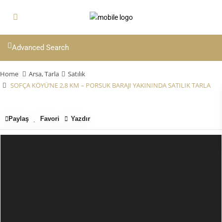
Advanced Search
Home
Arsa
,
Tarla
Satılık
SOFÇA KÖYÜ’NE 2,8 KM – PORSUK BARAJI YAKININDA SATILIK TARLA
Paylaş
Favori
Yazdır