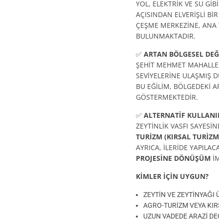
YOL, ELEKTRİK VE SU Gİ
AÇISINDAN ELVERİŞLİ Bİ
ÇEŞME MERKEZİNE, ANA 
BULUNMAKTADIR.
✅
ARTAN BÖLGESEL DEĞ
ŞEHİT MEHMET MAHALLE
SEVİYELERİNE ULAŞMIŞ 
BU EĞİLİM, BÖLGEDEKİ 
GÖSTERMEKTEDİR.
✅
ALTERNATİF KULLANI
ZEYTİNLİK VASFI SAYES
TURİZM (KIRSAL TURİZM
AYRICA, İLERİDE YAPILAC
PROJESİNE DÖNÜŞÜM
İM
KİMLER İÇİN UYGUN?
ZEYTİN VE ZEYTİNYAĞI 
AGRO-TURİZM VEYA KIR
UZUN VADEDE ARAZİ DE