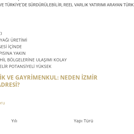
E TÜRKİYE’DE SÜRDÜRÜLEBİLİR, REEL VARLIK YATIRIMI ARAYAN TÜRK
I
NYAĞI ÜRETİMİ
ESİ İÇİNDE
PISINA YAKIN
HİL BÖLGELERİNE ULAŞIMI KOLAY
GELİR POTANSİYELİ YÜKSEK
TİK VE GAYRİMENKUL: NEDEN İZMİR
ADRESİ?
oru
Yılı
Yapı Türü