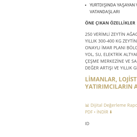
YURTDIŞINDA YAŞAYAN V
VATANDAŞLARI
ÖNE ÇIKAN ÖZELLİKLER
250 VERİMLİ ZEYTİN AĞAC
YILLIK 300-400 KG ZEYTİ
ONAYLI İMAR PLANI BÖLG
YOL, SU, ELEKTRİK ALTYA
ÇEŞME MERKEZİNE VE SA
DEĞER ARTIŞI VE YILLIK 
LİMANLAR, LOJİS
YATIRIMCILARIN 
📊 Dijital Değerleme Rap
PDF • İNDİR ⬇️
ID