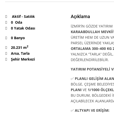
Açıklama
Aktif
-
Satılık
0 Oda
İZMİR’İN GÖZDE YATIRI
0 Yatak Odası
KARAABDULLAH MEVKİİ
ÜRETİM HEM DE UZUN VA
0 Banyo
PARSEL ÜZERİNDE YAKLA
2
20.231 m
ORTALAMA 300–400 KG 
Arsa
,
Tarla
YALNIZCA “TARLA” DEĞİL
Şehir Merkezi
DEĞERLENDİRİLEBİLİR.
YATIRIM POTANSİYELİ 
✅
PLANLI GELİŞİM ALAN
BÖLGE, ÇEŞME BELEDİYE
PLANI
VE
1/1000 ÖLÇEK
BU DURUM, BÖLGEDEKİ İ
AÇILABİLECEK ALANLAR
✅
ALTYAPI VE ERİŞİM: