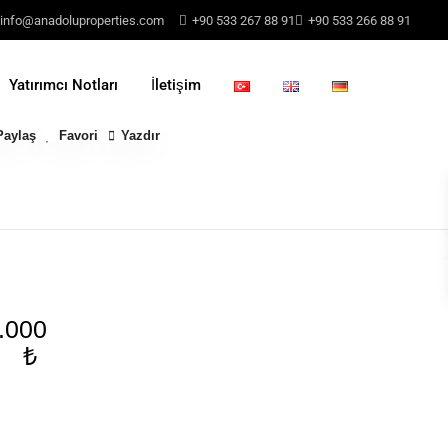
info@anadoluproperties.com
+90 533 267 88 91
+90 533 266 88 91
Yatırımcı Notları
İletişim
Paylaş
Favori
Yazdır
.000
₺