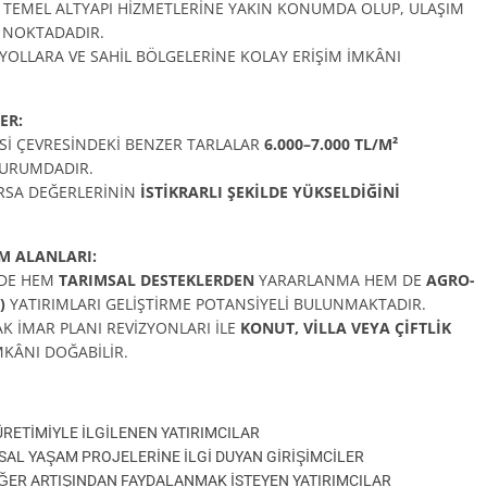
Bİ TEMEL ALTYAPI HİZMETLERİNE YAKIN KONUMDA OLUP, ULAŞIM
R NOKTADADIR.
YOLLARA VE SAHİL BÖLGELERİNE KOLAY ERİŞİM İMKÂNI
ER:
Sİ ÇEVRESİNDEKİ BENZER TARLALAR
6.000–7.000 TL/M²
DURUMDADIR.
ARSA DEĞERLERİNİN
İSTİKRARLI ŞEKİLDE YÜKSELDİĞİNİ
M ALANLARI:
İNDE HEM
TARIMSAL DESTEKLERDEN
YARARLANMA HEM DE
AGRO-
)
YATIRIMLARI GELİŞTİRME POTANSİYELİ BULUNMAKTADIR.
AK İMAR PLANI REVİZYONLARI İLE
KONUT, VİLLA VEYA ÇİFTLİK
KÂNI DOĞABİLİR.
ÜRETİMİYLE İLGİLENEN YATIRIMCILAR
SAL YAŞAM PROJELERİNE İLGİ DUYAN GİRİŞİMCİLER
ĞER ARTIŞINDAN FAYDALANMAK İSTEYEN YATIRIMCILAR