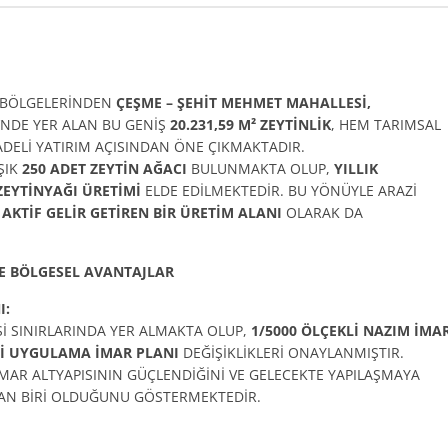
M BÖLGELERİNDEN
ÇEŞME – ŞEHİT MEHMET MAHALLESİ,
‘NDE YER ALAN BU GENİŞ
20.231,59 M² ZEYTİNLİK
, HEM TARIMSAL
DELİ YATIRIM AÇISINDAN ÖNE ÇIKMAKTADIR.
ŞIK
250 ADET ZEYTİN AĞACI
BULUNMAKTA OLUP,
YILLIK
ZEYTİNYAĞI ÜRETİMİ
ELDE EDİLMEKTEDİR. BU YÖNÜYLE ARAZİ
,
AKTİF GELİR GETİREN BİR ÜRETİM ALANI
OLARAK DA
VE BÖLGESEL AVANTAJLAR
I:
Sİ SINIRLARINDA YER ALMAKTA OLUP,
1/5000 ÖLÇEKLİ NAZIM İMA
Lİ UYGULAMA İMAR PLANI
DEĞİŞİKLİKLERİ ONAYLANMIŞTIR.
MAR ALTYAPISININ GÜÇLENDİĞİNİ VE GELECEKTE YAPILAŞMAYA
DAN BİRİ OLDUĞUNU GÖSTERMEKTEDİR.