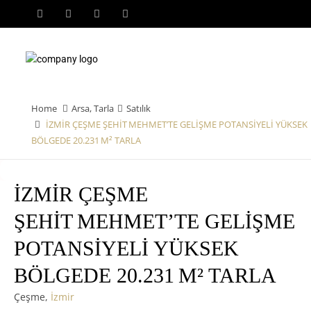
Home
Arsa
,
Tarla
Satılık
İZMİR ÇEŞME ŞEHİT MEHMET’TE GELİŞME POTANSİYELİ YÜKSEK
BÖLGEDE 20.231 M² TARLA
İZMİR ÇEŞME
ŞEHİT MEHMET’TE GELİŞME
POTANSİYELİ YÜKSEK
BÖLGEDE 20.231 M² TARLA
Çeşme,
İzmir