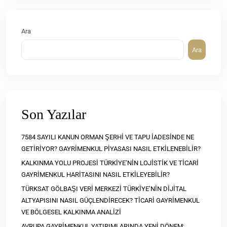
Ara
Ara
Son Yazılar
7584 SAYILI KANUN ORMAN ŞERHİ VE TAPU İADESİNDE NE
GETİRİYOR? GAYRİMENKUL PİYASASI NASIL ETKİLENEBİLİR?
KALKINMA YOLU PROJESİ TÜRKİYE’NİN LOJİSTİK VE TİCARİ
GAYRİMENKUL HARİTASINI NASIL ETKİLEYEBİLİR?
TÜRKSAT GÖLBAŞI VERİ MERKEZİ TÜRKİYE’NİN DİJİTAL
ALTYAPISINI NASIL GÜÇLENDİRECEK? TİCARİ GAYRİMENKUL
VE BÖLGESEL KALKINMA ANALİZİ
AVRUPA GAYRİMENKUL YATIRIMLARINDA YENİ DÖNEM: