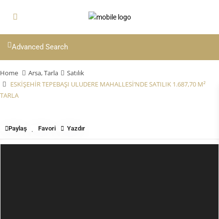
Advanced Search
Home
Arsa
,
Tarla
Satılık
ESKİŞEHİR TEPEBAŞI ULUDERE MAHALLESİ’NDE SATILIK 1.687,70 M²
TARLA
Paylaş
Favori
Yazdır