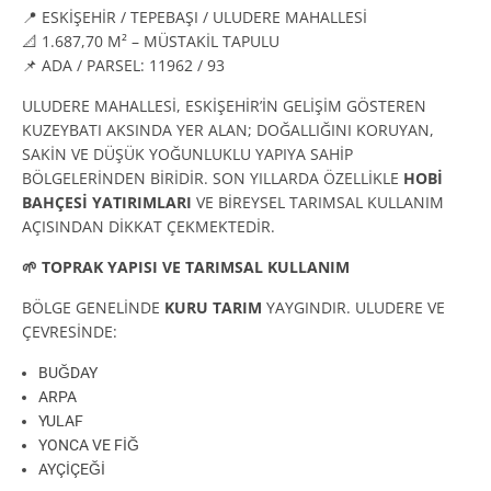
📍 ESKİŞEHİR / TEPEBAŞI / ULUDERE MAHALLESİ
📐 1.687,70 M² – MÜSTAKİL TAPULU
📌 ADA / PARSEL: 11962 / 93
ULUDERE MAHALLESİ, ESKİŞEHİR’İN GELİŞİM GÖSTEREN
KUZEYBATI AKSINDA YER ALAN; DOĞALLIĞINI KORUYAN,
SAKİN VE DÜŞÜK YOĞUNLUKLU YAPIYA SAHİP
BÖLGELERİNDEN BİRİDİR. SON YILLARDA ÖZELLİKLE
HOBİ
BAHÇESİ YATIRIMLARI
VE BİREYSEL TARIMSAL KULLANIM
AÇISINDAN DİKKAT ÇEKMEKTEDİR.
🌱
TOPRAK YAPISI VE TARIMSAL KULLANIM
BÖLGE GENELİNDE
KURU TARIM
YAYGINDIR. ULUDERE VE
ÇEVRESİNDE:
BUĞDAY
ARPA
YULAF
YONCA VE FİĞ
AYÇİÇEĞİ