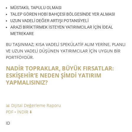
MÜSTAKİL TAPULU OLMASI
TALEP GÖREN HOBİ BAHÇESİ BÖLGESİNDE YER ALMASI
UZUN VADELİ DEĞER ARTIŞI POTANSİYELİ
ARAZİ BİRİKTİRMEK İSTEYEN YATIRIMCILAR İÇİN İDEAL
METREKARE
BU TAŞINMAZ; KISA VADELİ SPEKÜLATİF ALIM YERİNE, PLANLI
VE UZUN VADELİ DÜŞÜNEN YATIRIMCILAR İÇİN UYGUN BİR
PORTFÖYDÜR.
NADİR TOPRAKLAR, BÜYÜK FIRSATLAR:
ESKİŞEHİR’E NEDEN ŞİMDİ YATIRIM
YAPMALISINIZ?
📊 Dijital Değerleme Raporu
PDF • İNDİR ⬇️
ID