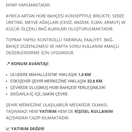
EKİMİ YAPILMAKTADIR.
AYRICA ARTAN HOBİ BAHÇESİ KONSEPTİYLE BİRLİKTE; SEBZE
ÜRETİMİ, MEYVE AĞAÇLARI (CEVİZ, BADEM, ELMA, ARMUT) VE
KÜÇÜK ÖLÇEKLİ BAĞ ALANLARI OLUŞTURULMAKTADIR.
TOPRAK YAPISI; KONTROLLÜ TARIMSAL FAALİYET, BAĞ-
BAHÇE DÜZENLEMESİ VE HAFTA SONU KULLANIM AMAÇLI
DEĞERLENDİRME İÇİN UYGUNDUR.
📍
KONUM AVANTAJI
ULUDERE MAHALLESİ’NE YAKLAŞIK
1,6 KM
ESKİŞEHİR ŞEHİR MERKEZİNE YAKLAŞIK
32,6 KM
ÇEVREDE OLUŞMUŞ HOBİ BAHÇESİ YERLEŞİMLERİ
DOĞAYLA İÇ İÇE, SAKİN ÇEVRE
ŞEHİR MERKEZİNE ULAŞILABİLİR MESAFEDE OLMASI,
TAŞINMAZI HEM
YATIRIM
HEM DE
KİŞİSEL KULLANIM
AÇISINDAN CAZİP KILMAKTADIR.
📈
YATIRIM DEĞERİ