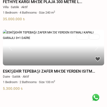
FETHİYE KARGI MH.’DE PLAJA 300 METRE L...
Villa
·
Satılık
·
Aktif
2
1
Bedroom
·
4
Bathrooms
·
Size
240 m
35.000.000 ₺
Satılık
Aktif
Previous
Next
ESKİŞEHİR TEPEBAŞI ZAFER MH.’DE YERDEN ISITM...
Daire
·
Satılık
·
Aktif
2
1
Bedroom
·
2
Bathrooms
·
Size
133 m
5.300.000 ₺