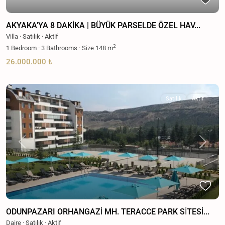
AKYAKA’YA 8 DAKİKA | BÜYÜK PARSELDE ÖZEL HAV...
Villa
·
Satılık
·
Aktif
2
1
Bedroom
·
3
Bathrooms
·
Size
148 m
26.000.000 ₺
Satılık
Aktif
Previous
Next
ODUNPAZARI ORHANGAZİ MH. TERACCE PARK SİTESİ...
Daire
·
Satılık
·
Aktif