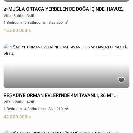
🌿MUĞLA ORTACA YERBELEN’DE DOĞA İÇİNDE, HAVUZ...
Villa
·
Satılık
·
Aktif
2
1
Bedroom
·
5
Bathrooms
·
Size
250 m
15.500.000 ₺
Satılık
Aktif
Previous
Next
REŞADİYE ORMAN EVLERİ’NDE 4M TAVANLI, 36 M² ...
Villa
·
Satılık
·
Aktif
2
1
Bedroom
·
4
Bathrooms
·
Size
210 m
42.800.000 ₺