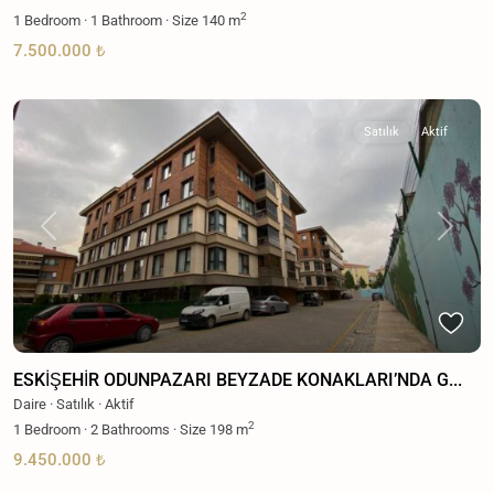
2
1
Bedroom
·
1
Bathroom
·
Size
140 m
7.500.000 ₺
Satılık
Aktif
Previous
Next
ESKİŞEHİR ODUNPAZARI BEYZADE KONAKLARI’NDA G...
Daire
·
Satılık
·
Aktif
2
1
Bedroom
·
2
Bathrooms
·
Size
198 m
9.450.000 ₺