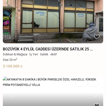
Previous
Next
BOZÜYÜK 4 EYLÜL CADDESİ ÜZERİNDE SATILIK 25 ...
Dükkan & Mağaza
·
İş Yeri
·
Satılık
·
Aktif
2
Size
25 m
3.100.000 ₺
Satılık
Aktif
Previous
Next