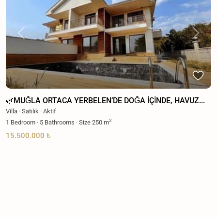
Previous
Next
🌿MUĞLA ORTACA YERBELEN’DE DOĞA İÇİNDE, HAVUZ...
Villa
·
Satılık
·
Aktif
2
1
Bedroom
·
5
Bathrooms
·
Size
250 m
15.500.000 ₺