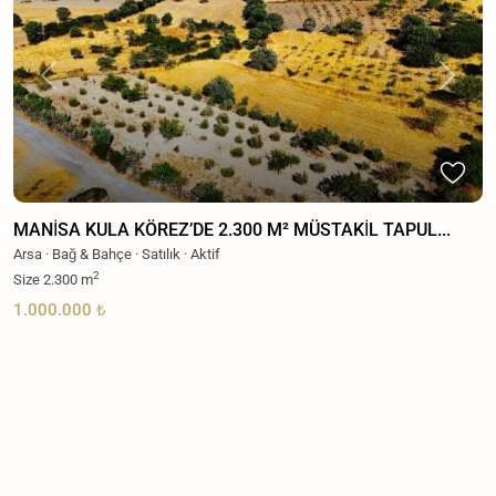
Previous
Next
MANİSA KULA KÖREZ’DE 2.300 M² MÜSTAKİL TAPUL...
Arsa
·
Bağ & Bahçe
·
Satılık
·
Aktif
2
Size
2.300 m
1.000.000 ₺