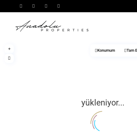
Konumum
Tam E
yükleniyor...