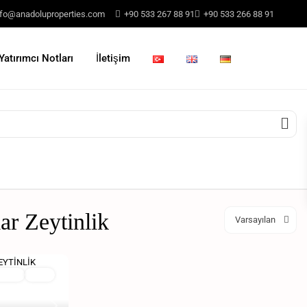
nfo@anadoluproperties.com
+90 533 267 88 91
+90 533 266 88 91
Yatırımcı Notları
İletişim
lar Zeytinlik
Varsayılan
atılık
Aktif