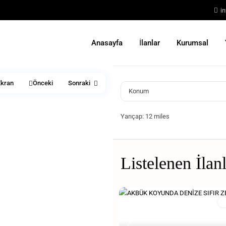
i
Anasayfa
İlanlar
Kurumsal
kran
Önceki
Sonraki
Yarıçap:
12 miles
Listelenen İlan
S