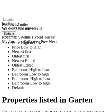
click to enable zoom
loading...
Radius:
12 miles
We didn't find any results
We found 6cc
0
results.
View
Default
Roadmap
Satellite
Hybrid
Terrain
My Location
Fullscreen
Prev
Next
Price High to Low
Price Low to High
Newest first
Oldest first
Newest Edited
Oldest Edited
Bedrooms High to Low
Bedrooms Low to high
Bathrooms High to Low
Bathrooms Low to high
Default
Properties listed in Garten