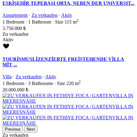
ESKİŞEHİR TEPEBAŞI ORTA, NEBEN DER UNIVERSIT...
Appartement
·
Zu verkaufen
·
Aktiv
2
1
Bedroom
·
1
Bathroom
·
Size
115 m
3.750.000 ₺
Zu verkaufen
Aktiv
TOURİSMUSLİZENZİERTE FREİSTEHENDE VİLLA
MİT ...
Villa
·
Zu verkaufen
·
Aktiv
2
1
Bedroom
·
3
Bathrooms
·
Size
220 m
20.000.000 ₺
Previous
Next
Zu verkaufen