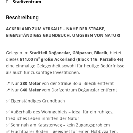
Stadtzentrum
Beschreibung
ACKERLAND ZUM VERKAUF – NAHE DER STRAßE,
EIGENSTÄNDIGES GRUNDBUCH, UMGEBEN VON NATUR!
Gelegen im
Stadtteil Doğancılar, Gölpazarı, Bilecik
, bietet
dieses
511,00 m² große Ackerland (Block 116, Parzelle 46)
eine einmalige Gelegenheit sowohl für heutige Bedürfnisse
als auch für zukünftige Investitionen.
📍 Nur
380 Meter
von der Straße Bolu–Bilecik entfernt
📍 Nur
640 Meter
vom Dorfzentrum Doğancılar entfernt
✅ Eigenständiges Grundbuch
✅ Außerhalb des Wohngebiets – ideal für ein ruhiges,
friedliches Leben inmitten der Natur
✅ Sehr nah am Katasterweg – kein Zugangsproblem
✅ Fruchtbarer Boden – geeignet für einen Hobbygarten,