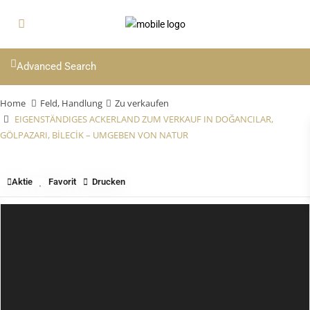
Advanced Search
Home
Feld
,
Handlung
Zu verkaufen
EIGENSTÄNDIGES ACKERLAND ZUM VERKAUF IN DOĞANCILAR,
GÖLPAZARI, BİLECİK – UMGEBEN VON NATUR
Aktie
Favorit
Drucken