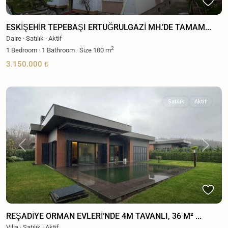
ESKİŞEHİR TEPEBAŞI ERTUĞRULGAZİ MH.’DE TAMAM...
Daire
·
Satılık
·
Aktif
2
1
Bedroom
·
1
Bathroom
·
Size
100 m
3.150.000 ₺
Satılık
Aktif
Previous
Next
REŞADİYE ORMAN EVLERİ’NDE 4M TAVANLI, 36 M² ...
Villa
·
Satılık
·
Aktif