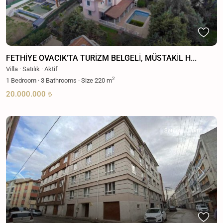
FETHİYE OVACIK’TA TURİZM BELGELİ, MÜSTAKİL H...
Villa
·
Satılık
·
Aktif
2
1
Bedroom
·
3
Bathrooms
·
Size
220 m
20.000.000 ₺
Satılık
Aktif
Previous
Next