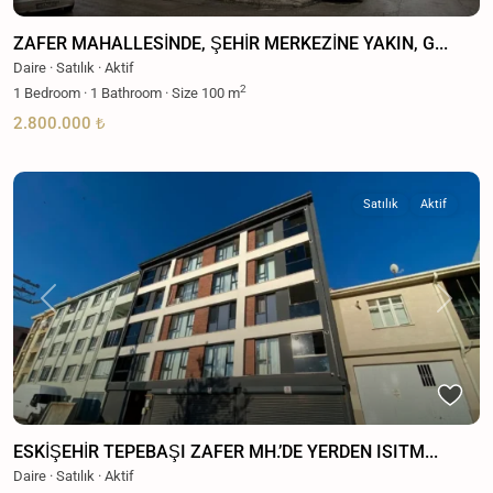
ZAFER MAHALLESİNDE, ŞEHİR MERKEZİNE YAKIN, G...
Daire
·
Satılık
·
Aktif
2
1
Bedroom
·
1
Bathroom
·
Size
100 m
2.800.000 ₺
Satılık
Aktif
Previous
Next
ESKİŞEHİR TEPEBAŞI ZAFER MH.’DE YERDEN ISITM...
Daire
·
Satılık
·
Aktif