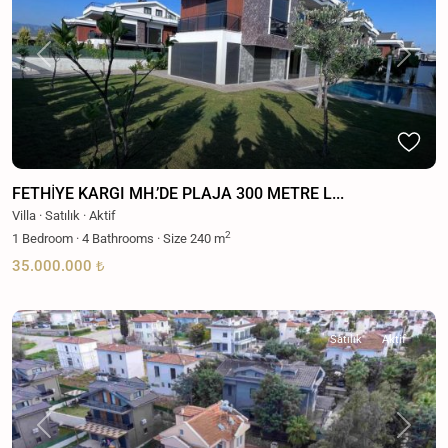
Previous
Next
FETHİYE KARGI MH.’DE PLAJA 300 METRE L...
Villa
·
Satılık
·
Aktif
2
1
Bedroom
·
4
Bathrooms
·
Size
240 m
35.000.000 ₺
Satılık
Aktif
Previous
Next