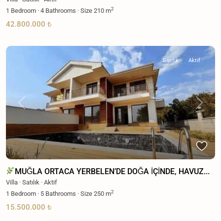
2
1
Bedroom
·
4
Bathrooms
·
Size
210 m
42.800.000 ₺
Satılık
Aktif
Previous
Next
MUĞLA ORTACA YERBELEN’DE DOĞA İÇİNDE, HAVUZ...
Villa
·
Satılık
·
Aktif
2
1
Bedroom
·
5
Bathrooms
·
Size
250 m
15.500.000 ₺