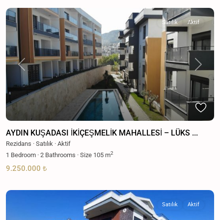
Satılık
Aktif
Previous
Next
AYDIN KUŞADASI İKİÇEŞMELİK MAHALLESİ – LÜKS ...
Rezidans
·
Satılık
·
Aktif
2
1
Bedroom
·
2
Bathrooms
·
Size
105 m
9.250.000 ₺
Satılık
Aktif