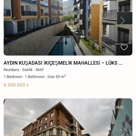
Previous
Next
AYDIN KUŞADASI İKİÇEŞMELİK MAHALLESİ – LÜKS ...
Rezidans
·
Satılık
·
Aktif
2
1
Bedroom
·
1
Bathroom
·
Size
55 m
6.500.000 ₺
Satılık
Aktif