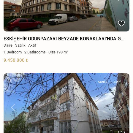
Previous
Next
ESKİŞEHİR ODUNPAZARI BEYZADE KONAKLARI’NDA G...
Daire
·
Satılık
·
Aktif
2
1
Bedroom
·
2
Bathrooms
·
Size
198 m
9.450.000 ₺
Satılık
Aktif
Previous
Next